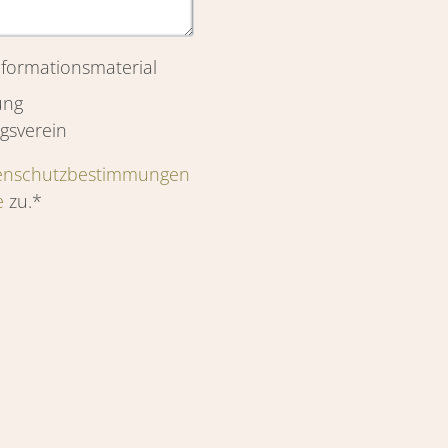
Informationsmaterial
ung
gsverein
enschutzbestimmungen
e
zu.*